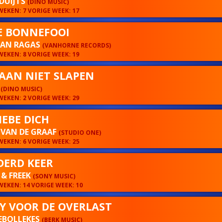
DUIJTS
(DINO MUSIC)
EKEN: 7 VORIGE WEEK: 17
E BONNEFOOI
AAN RAGAS
(VANHORNE RECORDS)
EKEN: 8 VORIGE WEEK: 19
AAN NIET SLAPEN
A
(DINO MUSIC)
EKEN: 2 VORIGE WEEK: 29
IEBE DICH
 VAN DE GRAAF
(STUDIO ONE)
EKEN: 6 VORIGE WEEK: 25
ERD KEER
& FREEK
(SONY MUSIC)
EKEN: 14 VORIGE WEEK: 10
Y VOOR DE OVERLAST
EBOLLEKES
(BERK MUSIC)