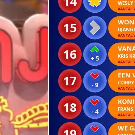
14
WESLY
AANTAL W
WON
15
DJANG
AANTAL W
VANA
16
KRIS K
+ 5
AANTAL W
EEN 
17
CORRY 
- 9
AANTAL W
KONI
18
FRANS
- 4
AANTAL W
WE G
19