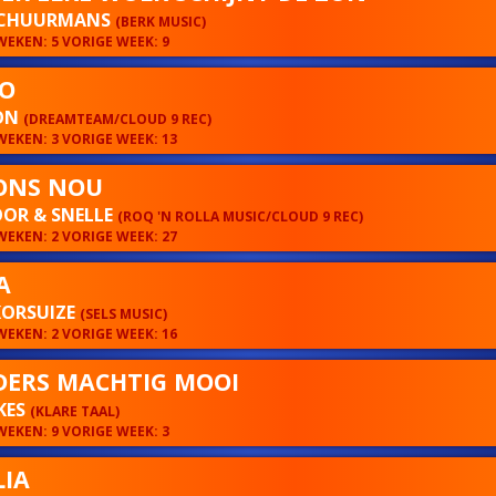
SCHUURMANS
(BERK MUSIC)
EKEN: 5 VORIGE WEEK: 9
O
ON
(DREAMTEAM/CLOUD 9 REC)
EKEN: 3 VORIGE WEEK: 13
 ONS NOU
OOR & SNELLE
(ROQ 'N ROLLA MUSIC/CLOUD 9 REC)
EKEN: 2 VORIGE WEEK: 27
A
KORSUIZE
(SELS MUSIC)
EKEN: 2 VORIGE WEEK: 16
ERS MACHTIG MOOI
KES
(KLARE TAAL)
EKEN: 9 VORIGE WEEK: 3
IA