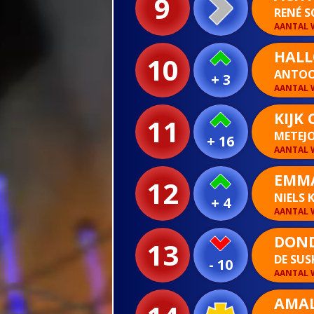
9
RENÉ 
AANTAL W
HALL
10
ANTO
+ 3
AANTAL W
KIJK
11
METEJ
+ 16
AANTAL W
EMM
12
NIELS 
+ 4
AANTAL W
DOND
13
DE SUS
- 10
AANTAL W
AMAL