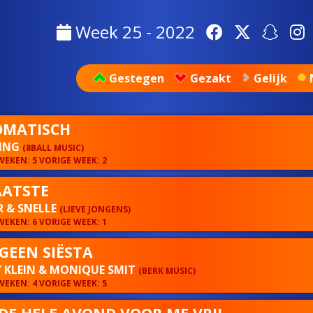
Week 25 - 2022
Gestegen
Gezakt
Gelijk
MATISCH
ING
(8BALL MUSIC)
EKEN: 5 VORIGE WEEK: 2
AATSTE
 & SNELLE
(LIEVE JONGENS)
EKEN: 6 VORIGE WEEK: 1
GEEN SIËSTA
 KLEIN & MONIQUE SMIT
(BERK MUSIC)
EKEN: 4 VORIGE WEEK: 5