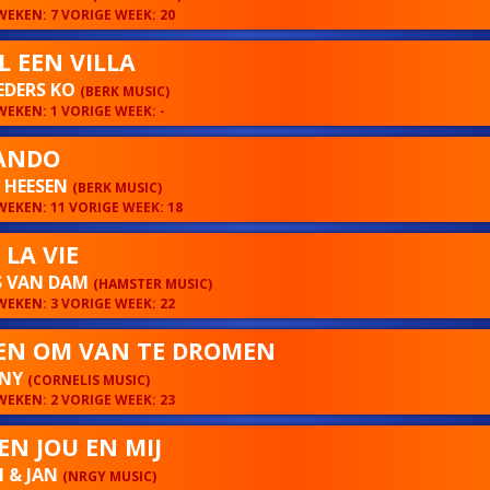
EKEN: 7 VORIGE WEEK: 20
L EEN VILLA
EDERS KO
(BERK MUSIC)
EKEN: 1 VORIGE WEEK: -
ANDO
Y HEESEN
(BERK MUSIC)
EKEN: 11 VORIGE WEEK: 18
 LA VIE
S VAN DAM
(HAMSTER MUSIC)
EKEN: 3 VORIGE WEEK: 22
EN OM VAN TE DROMEN
ANY
(CORNELIS MUSIC)
EKEN: 2 VORIGE WEEK: 23
EN JOU EN MIJ
 & JAN
(NRGY MUSIC)