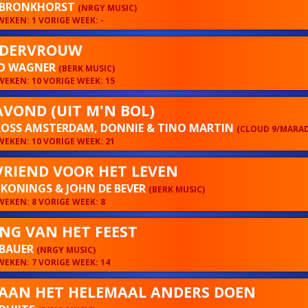
 BRONKHORST
(NRGY MUSIC)
EKEN: 1 VORIGE WEEK: -
DERVROUW
O WAGNER
(BERK MUSIC)
EKEN: 10 VORIGE WEEK: 15
VOND (UIT M'N BOL)
ROSS AMSTERDAM, DONNIE & TINO MARTIN
(CLOUD 9/MARA
EKEN: 10 VORIGE WEEK: 21
VRIEND VOOR HET LEVEN
KONINGS & JOHN DE BEVER
(BERK MUSIC)
EKEN: 8 VORIGE WEEK: 8
NG VAN HET FEEST
 BAUER
(NRGY MUSIC)
EKEN: 7 VORIGE WEEK: 14
AAN HET HELEMAAL ANDERS DOEN