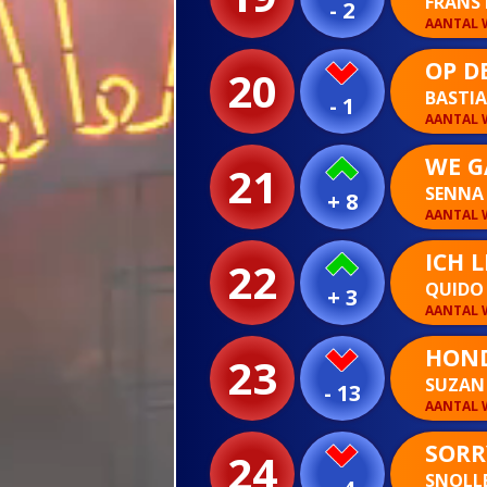
FRANS 
- 2
AANTAL W
OP D
20
BASTI
- 1
AANTAL W
WE G
21
SENN
+ 8
AANTAL W
ICH L
22
QUIDO
+ 3
AANTAL W
HOND
23
SUZAN 
- 13
AANTAL W
SORR
24
SNOLL