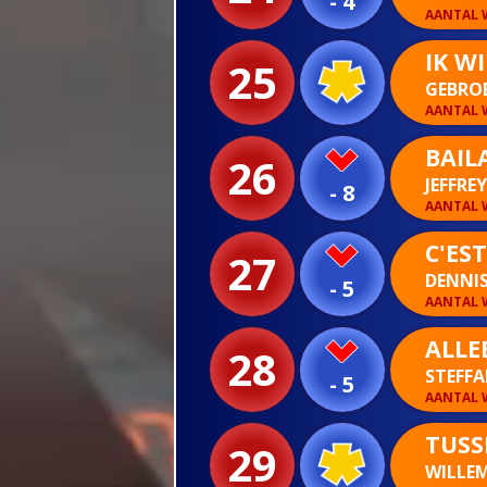
- 4
AANTAL W
IK WI
25
GEBRO
AANTAL W
BAIL
26
JEFFRE
- 8
AANTAL W
C'EST
27
DENNI
- 5
AANTAL W
ALLE
28
STEFF
- 5
AANTAL W
TUSS
29
WILLEM