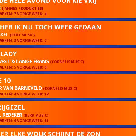
DE HELE AVOND VOOR ME VRIJ
S
(JANNES PRODUKTIES)
EKEN: 7 VORIGE WEEK: 4
HEB IK NU TOCH WEER GEDAAN
KKEL
(BERK MUSIC)
EKEN: 3 VORIGE WEEK: 7
 LADY
WEST & LANGE FRANS
(CORNELIS MUSIC)
EKEN: 5 VORIGE WEEK: 6
 10
R VAN BARNEVELD
(CORNELIS MUSIC)
EKEN: 4 VORIGE WEEK: 12
RIJGEZEL
 REDEKER
(BERK MUSIC)
EKEN: 6 VORIGE WEEK: 11
ER ELKE WOLK SCHIJNT DE ZON