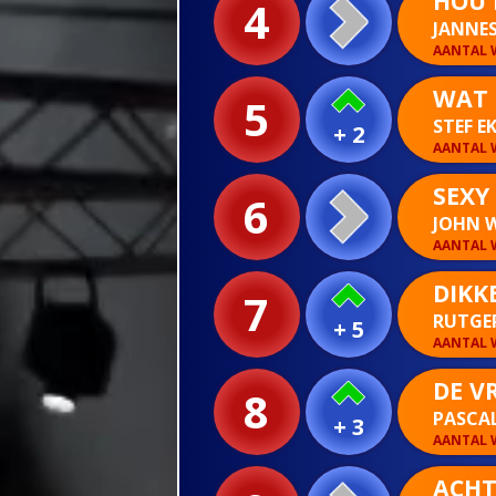
HOU 
4
JANNE
AANTAL W
WAT 
5
STEF E
+ 2
AANTAL W
SEXY
6
JOHN 
AANTAL W
DIKKE
7
RUTGE
+ 5
AANTAL W
DE V
8
PASCAL
+ 3
AANTAL W
ACHT