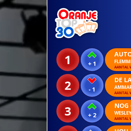
AUTO
1
FLEMM
+ 1
AANTAL W
DE L
2
AMMAR
- 1
AANTAL W
NOG 
3
WESLEY
+ 2
AANTAL W