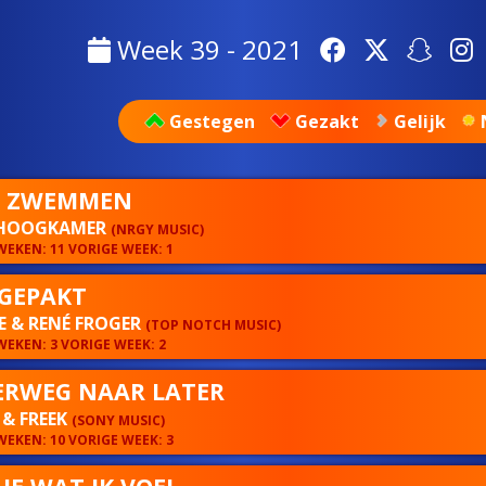
Week 39 - 2021
Gestegen
Gezakt
Gelijk
A ZWEMMEN
HOOGKAMER
(NRGY MUSIC)
EKEN: 11 VORIGE WEEK: 1
GEPAKT
 & RENÉ FROGER
(TOP NOTCH MUSIC)
EKEN: 3 VORIGE WEEK: 2
RWEG NAAR LATER
& FREEK
(SONY MUSIC)
EKEN: 10 VORIGE WEEK: 3