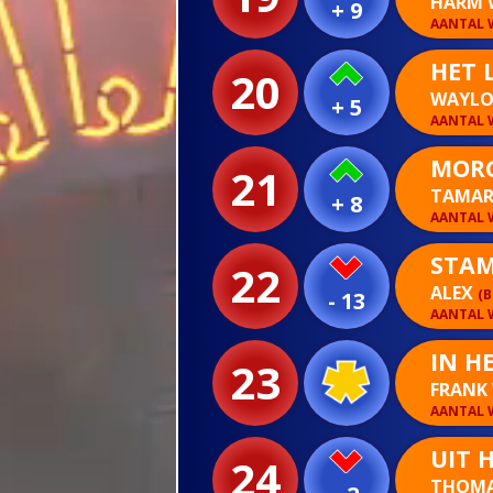
HARM 
+ 9
AANTAL W
HET 
20
WAYL
+ 5
AANTAL W
MORG
21
TAMAR
+ 8
AANTAL W
STAM
22
ALEX
(B
- 13
AANTAL W
IN H
23
FRANK
AANTAL W
UIT 
24
THOMA