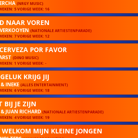
MERCHA
(NRGY MUSIC)
EKEN: 5 VORIGE WEEK: 16
JD NAAR VOREN
 VERKOOYEN
(NATIONALE ARTIESTENPARADE)
EKEN: 7 VORIGE WEEK: 12
CERVEZA POR FAVOR
KARST
(DINO MUSIC)
EKEN: 1 VORIGE WEEK: -
GELUK KRIJG JIJ
 & INEKE
(ALLES ENTERTAINMENT)
EKEN: 6 VORIGE WEEK: 18
 BIJ JE ZIJN
 & JUAN RICHARD
(NATIONALE ARTIESTENPARADE)
EKEN: 4 VORIGE WEEK: 19
 WELKOM MIJN KLEINE JONGEN