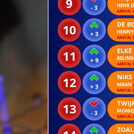
9
HENK D
- 3
AANTAL W
DE B
10
HENNY
+ 3
AANTAL W
ELKE
11
BELIN
+ 9
AANTAL W
NIKS 
12
MAAN
+ 3
AANTAL W
TWIJ
13
MONIQ
- 3
AANTAL W
ZOALS