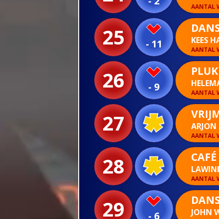
- 2
AANTAL W
DANS
25
KEES 
- 11
AANTAL W
PLUK
26
HELEM
- 9
AANTAL W
VRIJ
27
ARJON
AANTAL W
CAFÉ
28
LAWIN
AANTAL W
DAN
29
JOHN 
- 6