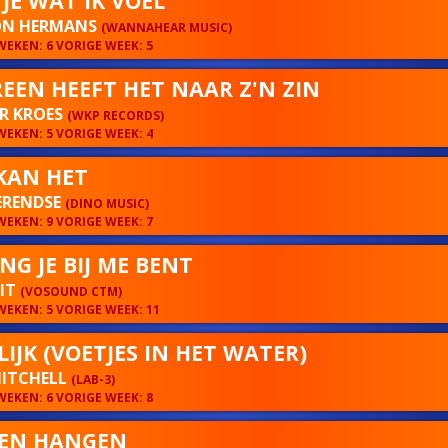
 JE WAT IK VOEL
N HERMANS
(WANNAHEAR MUSIC)
EKEN: 6 VORIGE WEEK: 5
REEN HEEFT HET NAAR Z'N ZIN
R KROES
(WKP RECORDS)
EKEN: 5 VORIGE WEEK: 4
KAN HET
ERENDSE
(DINO MUSIC)
EKEN: 9 VORIGE WEEK: 7
NG JE BIJ ME BENT
MIT
(VOSOUND CTM)
EKEN: 5 VORIGE WEEK: 11
LIJK (VOETJES IN HET WATER)
MITCHELL
(LAB-3)
EKEN: 6 VORIGE WEEK: 8
VEN HANGEN