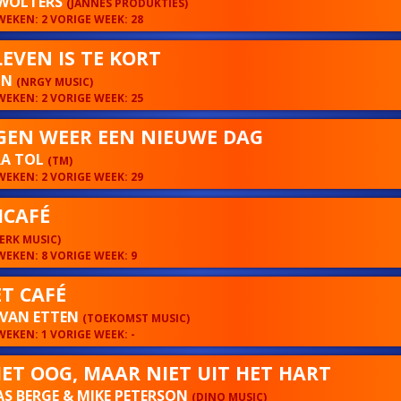
WOLTERS
(JANNES PRODUKTIES)
EKEN: 2 VORIGE WEEK: 28
LEVEN IS TE KORT
ON
(NRGY MUSIC)
EKEN: 2 VORIGE WEEK: 25
EN WEER EEN NIEUWE DAG
A TOL
(TM)
EKEN: 2 VORIGE WEEK: 29
CAFÉ
ERK MUSIC)
EKEN: 8 VORIGE WEEK: 9
ET CAFÉ
 VAN ETTEN
(TOEKOMST MUSIC)
EKEN: 1 VORIGE WEEK: -
HET OOG, MAAR NIET UIT HET HART
S BERGE & MIKE PETERSON
(DINO MUSIC)