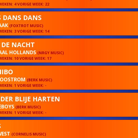
EKEN: 4 VORIGE WEEK: 22
 DANS DANS
HAAK
(FOXTROT MUSIC)
EKEN: 3 VORIGE WEEK: 14
 DE NACHT
AAL HOLLANDS
(NRGY MUSIC)
EKEN: 10 VORIGE WEEK: 17
MIBO
 OOSTROM
(BERK MUSIC)
EKEN: 1 VORIGE WEEK: -
 DER BLIJE HARTEN
EBOYS
(BERK MUSIC)
EKEN: 1 VORIGE WEEK: -
S
WEST
(CORNELIS MUSIC)