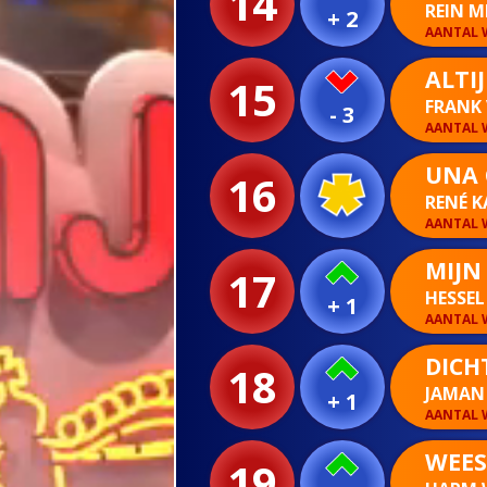
14
REIN 
+ 2
AANTAL W
ALTI
15
FRANK
- 3
AANTAL W
UNA 
16
RENÉ 
AANTAL W
MIJN 
17
HESSEL
+ 1
AANTAL W
DICHT
18
JAMAN
+ 1
AANTAL W
WEES
19