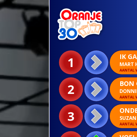
IK G
1
MART 
AANTAL W
BON 
2
DONNIE
AANTAL W
ONDE
3
SUZAN 
AANTAL W