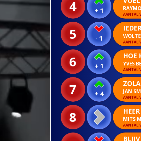
VOEL
4
RAYMO
+ 1
AANTAL W
IEDE
5
WOLTE
- 1
AANTAL W
HOE 
6
YVES B
+ 1
AANTAL W
ZOLA
7
JAN S
+ 4
AANTAL W
HEER
8
MITS 
AANTAL W
BLIJ