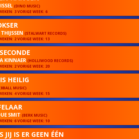
ISSEL
(DINO MUSIC)
EKEN: 3 VORIGE WEEK: 6
OKSER
 THIJSSEN
(STALWART RECORDS)
EKEN: 2 VORIGE WEEK: 13
 SECONDE
DA KINNAER
(HOLLIWOOD RECORDS)
EKEN: 2 VORIGE WEEK: 20
IS HEILIG
(8BALL MUSIC)
EKEN: 4 VORIGE WEEK: 15
FELAAR
UE SMIT
(BERK MUSIC)
EKEN: 6 VORIGE WEEK: 10
 JIJ IS ER GEEN ÉÉN