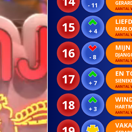
14
GERAR
- 11
AANTAL W
LIEF
15
MARLOU
+ 4
AANTAL W
MIJN
16
DJANG
- 8
AANTAL W
EN T
17
SIENEK
+ 7
AANTAL W
WIND
18
HART
+ 3
AANTAL W
VAKA
19