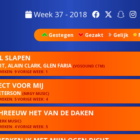
Week 37 - 2018
Gestegen
Gezakt
Gelijk
IL SLAPEN
IT, ALAIN CLARK, GLEN FARIA
(VOSOUND CTM)
EKEN: 9 VORIGE WEEK: 1
ECT VOOR MIJ
PETERSON
(NRGY MUSIC)
EKEN: 5 VORIGE WEEK: 4
CHREEUW HET VAN DE DAKEN
ERK MUSIC)
EKEN: 4 VORIGE WEEK: 5