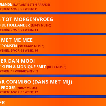
BEENSE
(NAT.ARTIESTEN PARADE)
EKEN: 5 VORIGE WEEK: 11
 TOT MORGENVROEG
 DE HOLLANDER
(NRGY MUSIC)
EKEN: 7 VORIGE WEEK: 14
E MET ME MEE
Y PONSEN
(SMARAGD MUSIC)
EKEN: 5 VORIGE WEEK: 16
ER DAN MOOI
 KLEIN & MONIQUE SMIT
(BERK MUSIC)
EKEN: 14 VORIGE WEEK: 2
AR CONMIGO (DANS MET MIJ)
 FROGER
(NRGY MUSIC)
EKEN: 6 VORIGE WEEK: 17
ER