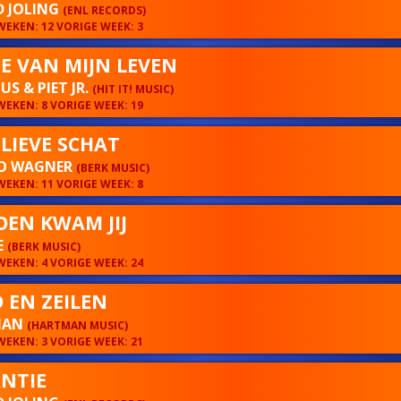
D JOLING
(ENL RECORDS)
EKEN: 12 VORIGE WEEK: 3
DE VAN MIJN LEVEN
S & PIET JR.
(HIT IT! MUSIC)
EKEN: 8 VORIGE WEEK: 19
 LIEVE SCHAT
O WAGNER
(BERK MUSIC)
EKEN: 11 VORIGE WEEK: 8
OEN KWAM JIJ
E
(BERK MUSIC)
EKEN: 4 VORIGE WEEK: 24
 EN ZEILEN
MAN
(HARTMAN MUSIC)
EKEN: 3 VORIGE WEEK: 21
NTIE