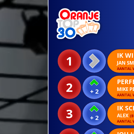
IK W
1
JAN SM
AANTAL W
PERF
2
MIKE 
+ 2
AANTAL W
IK S
3
ALEX
(B
+ 2
AANTAL W