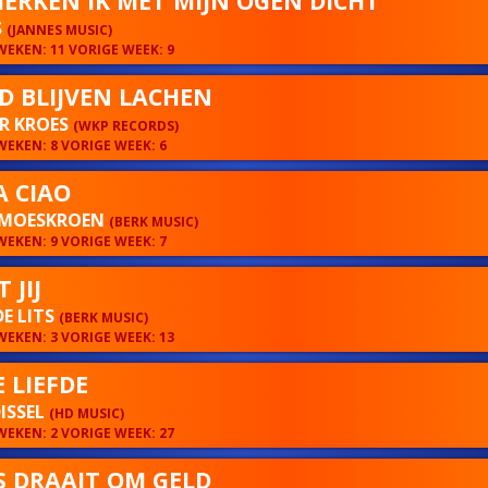
HERKEN IK MET MIJN OGEN DICHT
S
(JANNES MUSIC)
EKEN: 11 VORIGE WEEK: 9
JD BLIJVEN LACHEN
R KROES
(WKP RECORDS)
EKEN: 8 VORIGE WEEK: 6
A CIAO
 MOESKROEN
(BERK MUSIC)
EKEN: 9 VORIGE WEEK: 7
 JIJ
DE LITS
(BERK MUSIC)
EKEN: 3 VORIGE WEEK: 13
 LIEFDE
ISSEL
(HD MUSIC)
EKEN: 2 VORIGE WEEK: 27
S DRAAIT OM GELD