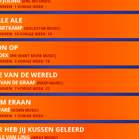
D JOLING
(ENL RECORDS)
EKEN: 1 VORIGE WEEK: -
ALE ALE
HARTKAMP
(GOLDSTAR MUSIC)
EKEN: 10 VORIGE WEEK: 10
ON OP
 DEX
(WE WANT MORE MUSIC)
EKEN: 3 VORIGE WEEK: 18
E VAN DE WERELD
 VAN DE GRAAF
(NASH MUSIC)
EKEN: 7 VORIGE WEEK: 22
OM ERAAN
PARÉ
(DORN MUSIC)
EKEN: 1 VORIGE WEEK: -
 HEB JIJ KUSSEN GELEERD
LE VAN LING
(NRGY MUSIC)