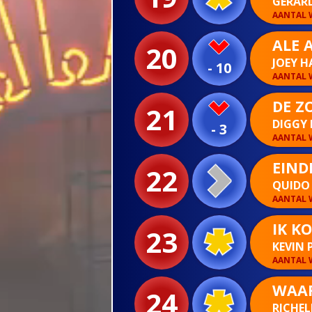
GERAR
AANTAL W
ALE 
20
JOEY 
- 10
AANTAL W
DE Z
21
DIGGY
- 3
AANTAL W
EIND
22
QUIDO
AANTAL W
IK K
23
KEVIN 
AANTAL W
WAAR
24
RICHEL