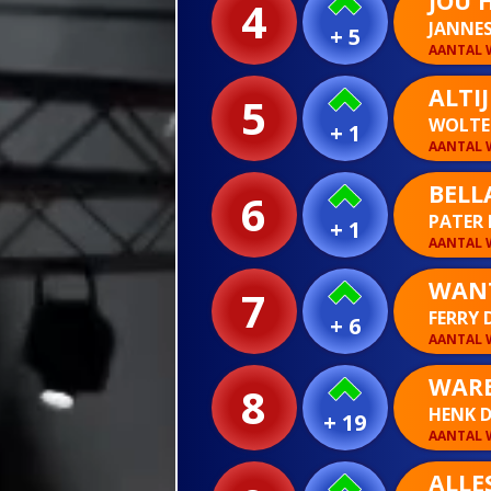
JOU 
4
JANNE
+ 5
AANTAL W
ALTI
5
WOLTE
+ 1
AANTAL W
BELL
6
PATER
+ 1
AANTAL W
WANT
7
FERRY 
+ 6
AANTAL W
WARE
8
HENK D
+ 19
AANTAL W
ALLE