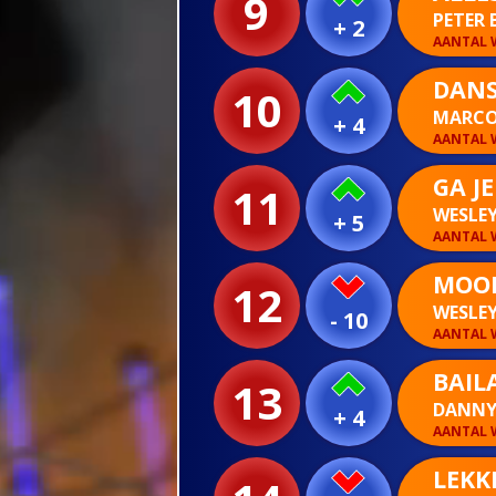
9
PETER 
+ 2
AANTAL W
DANS
10
MARCO
+ 4
AANTAL W
GA J
11
WESLE
+ 5
AANTAL W
MOOI
12
WESLEY
- 10
AANTAL W
BAIL
13
DANNY
+ 4
AANTAL W
LEKK