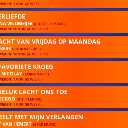
EKEN: 3 VORIGE WEEK: -
RLIEFDE
NA VELDMEIJER
(CORNELIS MUSIC)
EKEN: 10 VORIGE WEEK: 12
ACHT VAN VRIJDAG OP MAANDAG
KKERS
(SOUND4CLUBS)
EKEN: 10 VORIGE WEEK: 15
FAVORIETE KROEG
 NICOLAY
(ZEBRA MUSIC)
EKEN: 1 VORIGE WEEK: -
GELUK LACHT ONS TOE
DE ROO
(HIT IT! MUSIC)
EKEN: 1 VORIGE WEEK: -
SPEELT MET MIJN VERLANGEN
T VAN HEMERT
(BERK MUSIC)