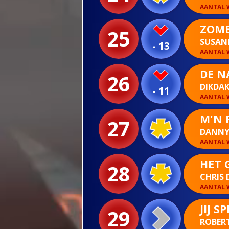
AANTAL W
ZOME
25
SUSAN
- 13
AANTAL W
DE N
26
DIKDA
- 11
AANTAL W
M'N 
27
DANNY
AANTAL W
HET 
28
CHRIS 
AANTAL W
JIJ 
29
ROBER